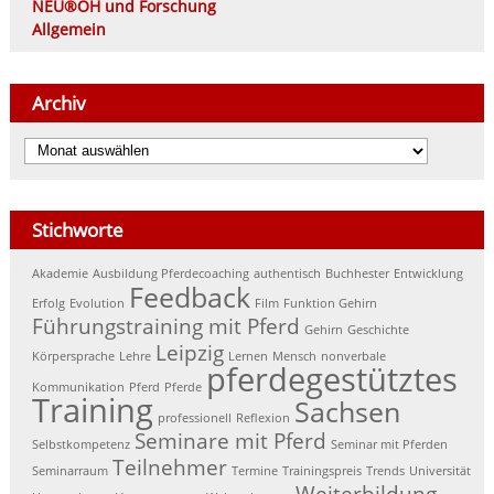
NEU®OH und Forschung
Allgemein
Archiv
Archiv
Stichworte
Akademie
Ausbildung Pferdecoaching
authentisch
Buchhester
Entwicklung
Feedback
Erfolg
Evolution
Film
Funktion Gehirn
Führungstraining mit Pferd
Gehirn
Geschichte
Leipzig
Körpersprache
Lehre
Lernen
Mensch
nonverbale
pferdegestütztes
Kommunikation
Pferd
Pferde
Training
Sachsen
professionell
Reflexion
Seminare mit Pferd
Selbstkompetenz
Seminar mit Pferden
Teilnehmer
Seminarraum
Termine
Trainingspreis
Trends
Universität