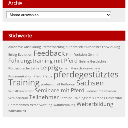
Archiv
Archiv
Stichworte
Akademie
Ausbildung Pferdecoaching
authentisch
Buchhester
Entwicklung
Feedback
Erfolg
Evolution
Film
Funktion Gehirn
Führungstraining mit Pferd
Gehirn
Geschichte
Leipzig
Körpersprache
Lehre
Lernen
Mensch
nonverbale
pferdegestütztes
Kommunikation
Pferd
Pferde
Training
Sachsen
professionell
Reflexion
Seminare mit Pferd
Selbstkompetenz
Seminar mit Pferden
Teilnehmer
Seminarraum
Termine
Trainingspreis
Trends
Universität
Weiterbildung
Unternehmen
Verantwortung
Wahrnehmung
Wirksamkeit