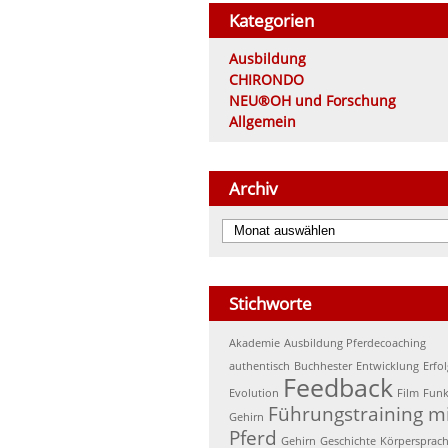
Kategorien
Ausbildung
CHIRONDO
NEU®OH und Forschung
Allgemein
Archiv
Archiv
Stichworte
Akademie
Ausbildung Pferdecoaching
authentisch
Buchhester
Entwicklung
Erfol
Feedback
Evolution
Film
Funk
Führungstraining m
Gehirn
Pferd
Gehirn
Geschichte
Körpersprac