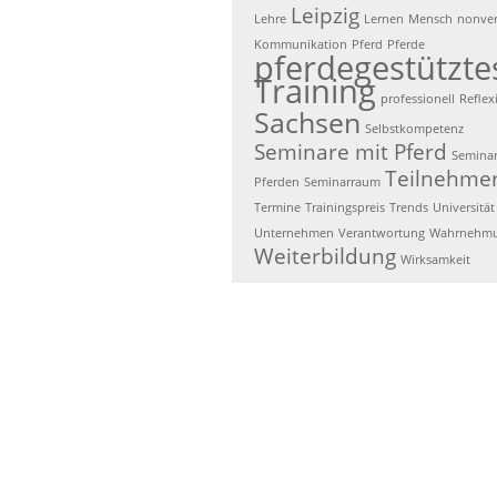
Leipzig
Lehre
Lernen
Mensch
nonver
Kommunikation
Pferd
Pferde
pferdegestützte
Training
professionell
Reflex
Sachsen
Selbstkompetenz
Seminare mit Pferd
Seminar
Teilnehme
Pferden
Seminarraum
Termine
Trainingspreis
Trends
Universität
Unternehmen
Verantwortung
Wahrnehm
Weiterbildung
Wirksamkeit