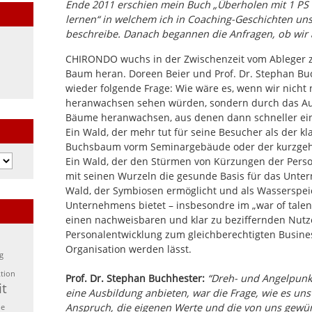
Ende 2011 erschien mein Buch „Überholen mit 1 PS
lernen“ in welchem ich in Coaching-Geschichten un
beschreibe. Danach begannen die Anfragen, ob wir
CHIRONDO wuchs in der Zwischenzeit vom Ableger z
Baum heran. Doreen Beier und Prof. Dr. Stephan Buc
wieder folgende Frage: Wie wäre es, wenn wir nicht
heranwachsen sehen würden, sondern durch das Au
Bäume heranwachsen, aus denen dann schneller ei
Ein Wald, der mehr tut für seine Besucher als der k
Buchsbaum vorm Seminargebäude oder der kurzgeh
Ein Wald, der den Stürmen von Kürzungen der Perso
mit seinen Wurzeln die gesunde Basis für das Unte
Wald, der Symbiosen ermöglicht und als Wasserspe
Unternehmens bietet – insbesondre im „war of talen
einen nachweisbaren und klar zu beziffernden Nutze
Personalentwicklung zum gleichberechtigten Busine
Organisation werden lässt.
g
tion
Prof. Dr. Stephan Buchhester:
“Dreh- und Angelpunkt
it
eine Ausbildung anbieten, war die Frage, wie es un
Anspruch, die eigenen Werte und die von uns gewü
he