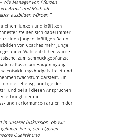
 – Wie Manager von Pferden
sere Arbeit und Methode
 auch ausbilden würden.”
u einem jungen und kräftigen
hhester stellten sich dabei immer
 nur einen jungen, kräftigen Baum
sbilden von Coaches mehr junge
n gesunder Wald entstehen würde.
lassische, zum Schmuck gepflanzte
altene Rasen am Haupteingang.
nalentwicklungsbudgets trotzt und
rnehmenswachstum darstellt. Ein
icher die Lebensgrundlage des
ts“. Und bei all diesen Ansprüchen
n erbringt, der die
ss- und Performance-Partner in der
 in unserer Diskussion, ob wir
s gelingen kann, den eigenen
nschte Qualität und