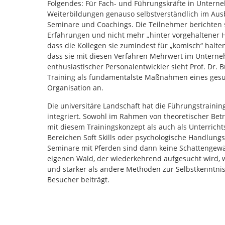
Folgendes: Für Fach- und Führungskräfte in Untern
Weiterbildungen genauso selbstverständlich im Ausb
Seminare und Coachings. Die Teilnehmer berichten s
Erfahrungen und nicht mehr „hinter vorgehaltener H
dass die Kollegen sie zumindest für „komisch“ halten
dass sie mit diesen Verfahren Mehrwert im Unterne
enthusiastischer Personalentwickler sieht Prof. Dr.
Training als fundamentalste Maßnahmen eines ges
Organisation an.
Die universitäre Landschaft hat die Führungstrainin
integriert. Sowohl im Rahmen von theoretischer Be
mit diesem Trainingskonzept als auch als Unterricht
Bereichen Soft Skills oder psychologische Handlun
Seminare mit Pferden sind dann keine Schattengew
eigenen Wald, der wiederkehrend aufgesucht wird, we
und stärker als andere Methoden zur Selbstkenntnis
Besucher beiträgt.