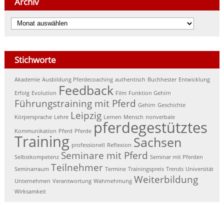
Archiv
Archiv
Stichworte
Akademie
Ausbildung Pferdecoaching
authentisch
Buchhester
Entwicklung
Feedback
Erfolg
Evolution
Film
Funktion Gehirn
Führungstraining mit Pferd
Gehirn
Geschichte
Leipzig
Körpersprache
Lehre
Lernen
Mensch
nonverbale
pferdegestütztes
Kommunikation
Pferd
Pferde
Training
Sachsen
professionell
Reflexion
Seminare mit Pferd
Selbstkompetenz
Seminar mit Pferden
Teilnehmer
Seminarraum
Termine
Trainingspreis
Trends
Universität
Weiterbildung
Unternehmen
Verantwortung
Wahrnehmung
Wirksamkeit