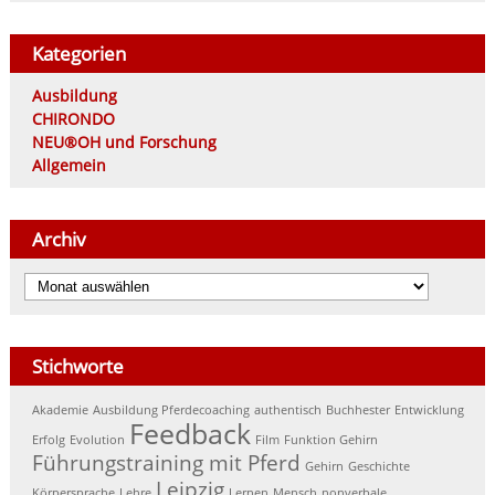
Kategorien
Ausbildung
CHIRONDO
NEU®OH und Forschung
Allgemein
Archiv
Archiv
Stichworte
Akademie
Ausbildung Pferdecoaching
authentisch
Buchhester
Entwicklung
Feedback
Erfolg
Evolution
Film
Funktion Gehirn
Führungstraining mit Pferd
Gehirn
Geschichte
Leipzig
Körpersprache
Lehre
Lernen
Mensch
nonverbale