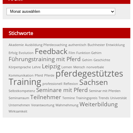
Archiv
Stichworte
Akademie
Ausbildung Pferdecoaching
authentisch
Buchhester
Entwicklung
Feedback
Erfolg
Evolution
Film
Funktion Gehirn
Führungstraining mit Pferd
Gehirn
Geschichte
Leipzig
Körpersprache
Lehre
Lernen
Mensch
nonverbale
pferdegestütztes
Kommunikation
Pferd
Pferde
Training
Sachsen
professionell
Reflexion
Seminare mit Pferd
Selbstkompetenz
Seminar mit Pferden
Teilnehmer
Seminarraum
Termine
Trainingspreis
Trends
Universität
Weiterbildung
Unternehmen
Verantwortung
Wahrnehmung
Wirksamkeit